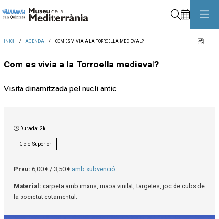
Cerca
Comp
INICI
AGENDA
COM ES VIVIA A LA TORROELLA MEDIEVAL?
Com es vivia a la Torroella medieval?
Visita dinamitzada pel nucli antic
Durada:
2h
Cicle Superior
Preu:
6,00 € / 3,50 €
amb subvenció
Material:
carpeta amb imans, mapa vinilat, targetes, joc de cubs de
la societat estamental.