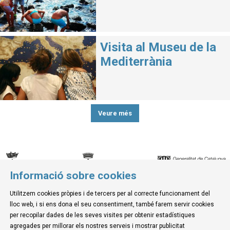
Visita al Museu de la
Mediterrània
Veure més
Informació sobre cookies
© Museu de la Mediterrània
Utilitzem cookies pròpies i de tercers per al correcte funcionament del
C. d'Ullà, 27-31 | 17257 Torroella de Montgrí
lloc web, i si ens dona el seu consentiment, també farem servir cookies
Tel. 972 755 180 a/e: info@museudelamediterrania.cat
per recopilar dades de les seves visites per obtenir estadístiques
agregades per millorar els nostres serveis i mostrar publicitat