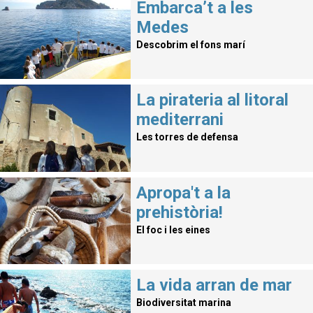
Embarca’t a les
Medes
Descobrim el fons marí
La pirateria al litoral
mediterrani
Les torres de defensa
Apropa't a la
prehistòria!
El foc i les eines
La vida arran de mar
Biodiversitat marina