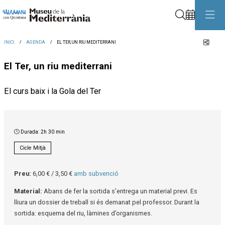
Cerca
Comp
INICI
AGENDA
EL TER, UN RIU MEDITERRANI
El Ter, un riu mediterrani
El curs baix i la Gola del Ter
Durada:
2h 30 min
Cicle Mitjà
Preu:
6,00 € / 3,50 €
amb subvenció
Material:
Abans de fer la sortida s’entrega un material previ. Es
lliura un dossier de treball si és demanat pel professor. Durant la
sortida: esquema del riu, làmines d’organismes.