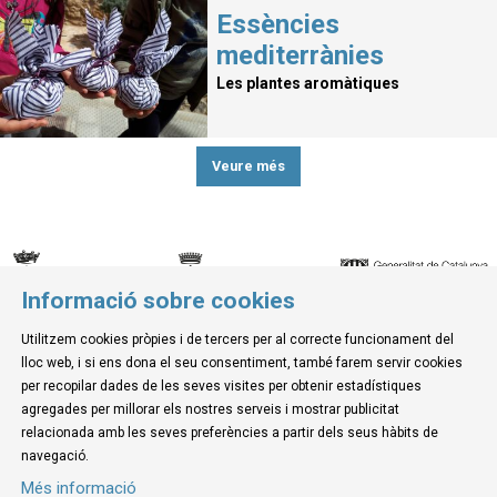
Essències
mediterrànies
Les plantes aromàtiques
Veure més
Informació sobre cookies
© Museu de la Mediterrània
Utilitzem cookies pròpies i de tercers per al correcte funcionament del
C. d'Ullà, 27-31 | 17257 Torroella de Montgrí
lloc web, i si ens dona el seu consentiment, també farem servir cookies
Tel. 972 755 180 a/e: info@museudelamediterrania.cat
per recopilar dades de les seves visites per obtenir estadístiques
agregades per millorar els nostres serveis i mostrar publicitat
relacionada amb les seves preferències a partir dels seus hàbits de
Sitemap
|
Avís Legal
|
Ús de Cookies
|
Contactar
navegació.
Més informació