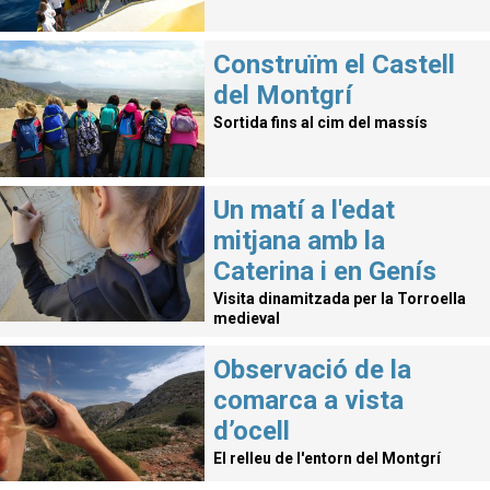
Construïm el Castell
del Montgrí
Sortida fins al cim del massís
Un matí a l'edat
mitjana amb la
Caterina i en Genís
Visita dinamitzada per la Torroella
medieval
Observació de la
comarca a vista
d’ocell
El relleu de l'entorn del Montgrí