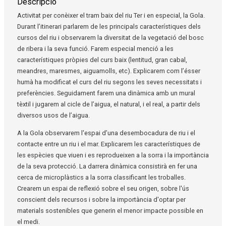
Descripció
Activitat per conèixer el tram baix del riu Ter i en especial, la Gola.
Durant l’itinerari parlarem de les principals característiques dels
cursos del riu i observarem la diversitat de la vegetació del bosc
de ribera i la seva funció. Farem especial menció a les
característiques pròpies del curs baix (lentitud, gran cabal,
meandres, maresmes, aiguamolls, etc). Explicarem com l’ésser
humà ha modificat el curs del riu segons les seves necessitats i
preferències. Seguidament farem una dinàmica amb un mural
tèxtil i jugarem al cicle de l’aigua, el natural, i el real, a partir dels
diversos usos de l’aigua.
A la Gola observarem l'espai d’una desembocadura de riu i el
contacte entre un riu i el mar. Explicarem les característiques de
les espècies que viuen i es reprodueixen a la sorra i la importància
de la seva protecció. La darrera dinàmica consistirà en fer una
cerca de microplàstics a la sorra classificant les troballes.
Crearem un espai de reflexió sobre el seu origen, sobre l'ús
conscient dels recursos i sobre la importància d'optar per
materials sostenibles que generin el menor impacte possible en
el medi.