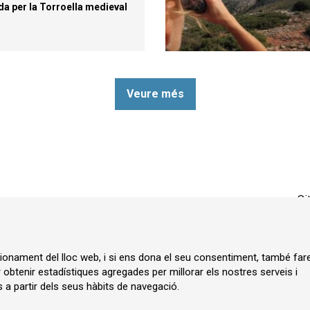
da per la Torroella medieval
Veure més
Si
ncionament del lloc web, i si ens dona el seu consentiment, també fa
r obtenir estadístiques agregades per millorar els nostres serveis i
 a partir dels seus hàbits de navegació.
ia.cat