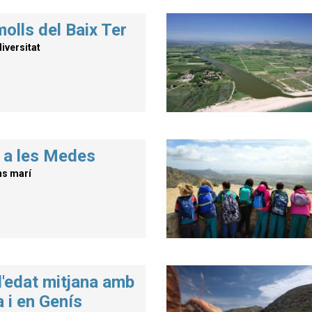
olls del Baix Ter
iversitat
 a les Medes
ns marí
l'edat mitjana amb
a i en Genís