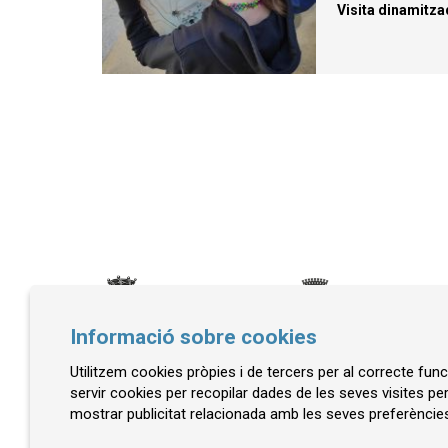
Visita dinamitza
Informació sobre cookies
Utilitzem cookies pròpies i de tercers per al correcte fu
© Museu de la Mediterrània
servir cookies per recopilar dades de les seves visites pe
mostrar publicitat relacionada amb les seves preferències
C. d'Ullà, 27-31 | 17257 Torroella de Montgrí
Tel. 972 755 180 a/e: info@museudelamediterran