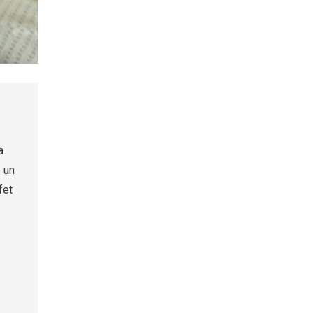
a
 un
fet