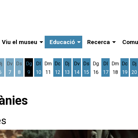
Viu el museu
Educació
Recerca
Comu
Dj
Dv
Ds
Dg
Dl
Dm
Dc
Dj
Dv
Ds
Dg
Dl
Dm
Dc
Dj
6
7
8
9
10
11
12
13
14
15
16
17
18
19
20
gost
cres 5 d'agost
Dijous 6 d'agost
Divendres 7 d'agost
Dissabte 8 d'agost
Dilluns 10 d'agost
Dimecres 12 d'agost
Dijous 13 d'agost
Divendres 14 d'agost
Dissabte 15 d'agost
Dilluns 17 d'ag
Dimec
D
ànies
es