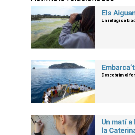
Els Aiguam
Un refugi de biod
Embarca’t
Descobrim el fo
Un matí a 
la Caterin