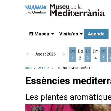
El Museu
Visita'ns
Agenda
Ds
Dg
Dl
Dm
Dc
Agost 2026
1
2
3
4
5
Dissabte 1 d'agost
Dilluns 3 d'a
Dime
INICI
AGENDA
ESSÈNCIES MEDITERRÀNIES
Essències mediterr
Les plantes aromàtiqu