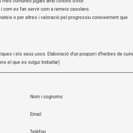
es més comunes jugant amb coixins d’olor.
 i com es fan servir com a remeis casolans.
mateix o per altres i valoració pel progressiu coneixement que
iques i els seus usos. Elaboració d’un poupurri d’herbes de cuin
ons el que es vulgui treballar)