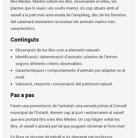
illes Medes. Mentre voltem les illes, observarem el relleu, les
plantes que hi viuen i els ocells marins. Un cop situats amb el
vaixell a la part més arrecerada de l’arxipèlag, des de les finestres
del catamarà intentarem reconèixer els animals marins més
característics.
Continguts
Observació de les illes com a elements naturals
Identificació i determinació d’animals i plantes de l’entorn
segons diferents criteris observables.
Característiques i comportaments d’animals per adaptar-se al
medi
Valoració, respecte i conservació del patrimoni natural.
Pas a pas
Farem una presentació de l’activitat i una xerrada prèvia al Consell
municipal de l’Estartit. Anirem cap al port i embarcarem al vaixell
que ens portarà fins a les illes Medes. Un cop hàgim voltat les
illes, el vaixell s’aturarà per tal que puguem observar el fons marí.
Es lliura un dossier de treball si és demanat pel professor.