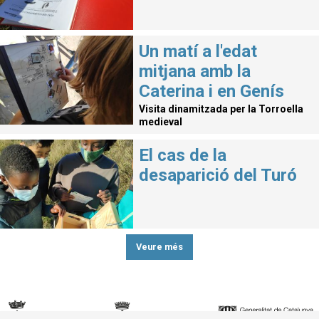
Un matí a l'edat
mitjana amb la
Caterina i en Genís
Visita dinamitzada per la Torroella
medieval
El cas de la
desaparició del Turó
Veure més