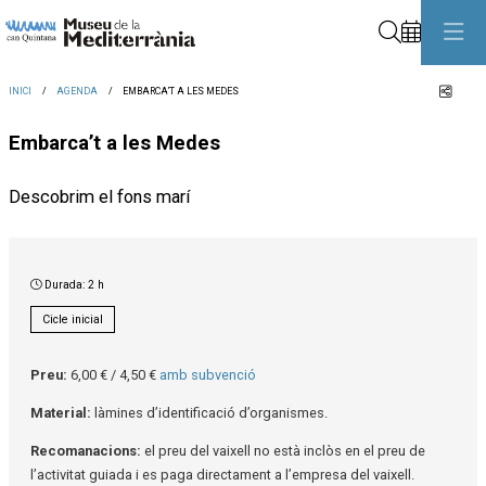
Cerca
Comp
INICI
AGENDA
EMBARCA’T A LES MEDES
Embarca’t a les Medes
Descobrim el fons marí
Durada:
2 h
Cicle inicial
Preu:
6,00 € / 4,50 €
amb subvenció
Material:
làmines d’identificació d’organismes.
Recomanacions:
el preu del vaixell no està inclòs en el preu de
l’activitat guiada i es paga directament a l’empresa del vaixell.