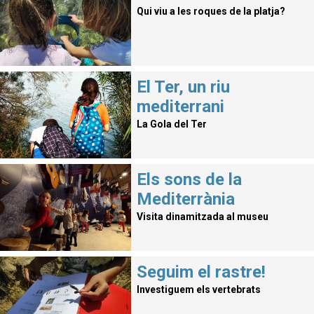
Qui viu a les roques de la platja?
El Ter, un riu
mediterrani
La Gola del Ter
Els sons de la
Mediterrània
Visita dinamitzada al museu
Seguim el rastre!
Investiguem els vertebrats