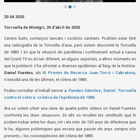
Diapositiva 2 de 3: Dr. Valentí
20.04.2020
Torroella de Montgrí, 20 d'abril de 2020
Carrers buits, comerços tancats i cordons sanitaris. Podríem estar fent
una radiografia de la Torroella d’avui, però estem descrivint la Torroella
de 1885. I és que la situació de pandèmia i confinament actual a causa
del Covid-19 no és tan diferent, en alguns aspectes, a altres moments en
què la població s'ha afrontat a diverses epidèmies al llarg de la història.
Daniel Fuentes
, als
XI Premis de Recerca Joan Torró i Cabratosa
,
n’estudià una de les últimes, el còlera de 1885.
Podeu consultar el treball sencer a:
Fuentes Sánchez, Daniel. Torroella
contra el còlera: crònica de l’epidèmia de 1885
.
Ara us volem oferir una sèrie de quatre petits vídeos on Daniel Fuentes
confronta les dues situacions. En ells es recullen les similituds que hi
podem trobar entre les dues, tot i els més de 130 anys de diferència que
hi ha, algunes polèmiques que encara que passin els anys sempre són
presents, i les conseqüències del còlera del 1885.