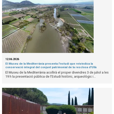
12.06.2026
El Museu de la Mediterrània presenta l'estudi que reivindica la
conservació integral del conjunt patrimonial de la resclosa d'Ullà
El Museu de la Mediterrània acollirà el proper divendres 3 de juliol a les
19 h la presentació pública de l'Estudi històric, arqueològic i...