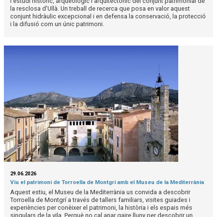
l'estudi històric, arqueològic i arquitectònic del conjunt patrimonial de
la resclosa d'Ullà. Un treball de recerca que posa en valor aquest
conjunt hidràulic excepcional i en defensa la conservació, la protecció
i la difusió com un únic patrimoni.
29.06.2026
Viu el patrimoni de Torroella de Montgrí amb el Museu de la Mediterrània
Aquest estiu, el Museu de la Mediterrània us convida a descobrir
Torroella de Montgrí a través de tallers familiars, visites guiades i
experiències per conèixer el patrimoni, la història i els espais més
singulars de la vila. Perquè no cal anar gaire lluny per descobrir un