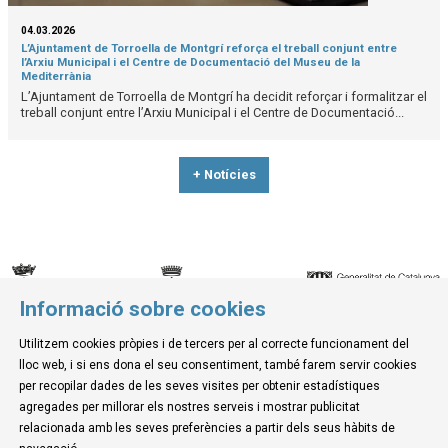
04.03.2026
L’Ajuntament de Torroella de Montgrí reforça el treball conjunt entre
l’Arxiu Municipal i el Centre de Documentació del Museu de la
Mediterrània
L’Ajuntament de Torroella de Montgrí ha decidit reforçar i formalitzar el
treball conjunt entre l’Arxiu Municipal i el Centre de Documentació...
+ Notícies
Informació sobre cookies
© Museu de la Mediterrània
Utilitzem cookies pròpies i de tercers per al correcte funcionament del
C. d'Ullà, 27-31 | 17257 Torroella de Montgrí
lloc web, i si ens dona el seu consentiment, també farem servir cookies
Tel. 972 755 180 a/e: info@museudelamediterrania.cat
per recopilar dades de les seves visites per obtenir estadístiques
agregades per millorar els nostres serveis i mostrar publicitat
relacionada amb les seves preferències a partir dels seus hàbits de
Sitemap
|
Avís Legal
|
Ús de Cookies
|
Contactar