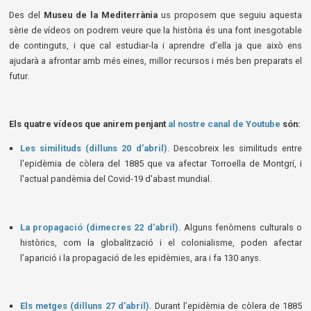
Des del
Museu de la Mediterrània
us proposem que seguiu aquesta
sèrie de vídeos on podrem veure que la història és una font inesgotable
de continguts, i que cal estudiar-la i aprendre d’ella ja que això ens
ajudarà a afrontar amb més eines, millor recursos i més ben preparats el
futur.
Els quatre vídeos que anirem penjant
al nostre canal de Youtube
són:
Les similituds (dilluns 20 d’abril)
. Descobreix les similituds entre
l'epidèmia de còlera del 1885 que va afectar Torroella de Montgrí, i
l'actual pandèmia del Covid-19 d'abast mundial.
La propagació (dimecres 22 d’abril)
. Alguns fenòmens culturals o
històrics, com la globalització i el colonialisme, poden afectar
l’aparició i la propagació de les epidèmies, ara i fa 130 anys.
Els metges (dilluns 27 d’abril)
. Durant l’epidèmia de còlera de 1885