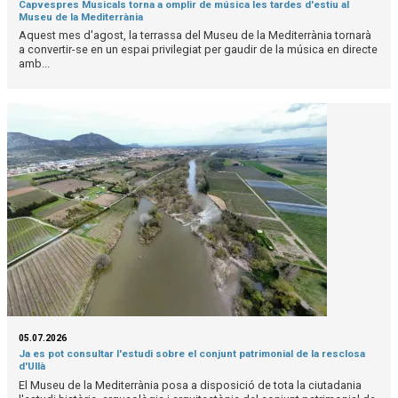
Capvespres Musicals torna a omplir de música les tardes d'estiu al
Museu de la Mediterrània
Aquest mes d'agost, la terrassa del Museu de la Mediterrània tornarà
a convertir-se en un espai privilegiat per gaudir de la música en directe
amb...
05.07.2026
Ja es pot consultar l'estudi sobre el conjunt patrimonial de la resclosa
d'Ullà
El Museu de la Mediterrània posa a disposició de tota la ciutadania